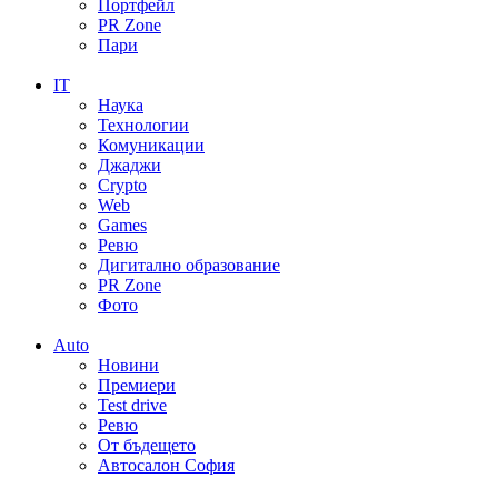
Портфейл
PR Zone
Пари
IT
Наука
Технологии
Комуникации
Джаджи
Crypto
Web
Games
Ревю
Дигитално образование
PR Zone
Фото
Auto
Новини
Премиери
Test drive
Ревю
От бъдещето
Автосалон София