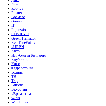
Лайф
Корнер
Бизнес
Времето
Games
IT
Impressio
COVID-19
Green Transition
RealTimeFuture
#URBN
Авто
Изгубената България
Клубовете
Кино
#Здравето ни
Зодиак
ТВ
Trip
Вицове
Вкусотии
#Време за мен
Фото
Web Report