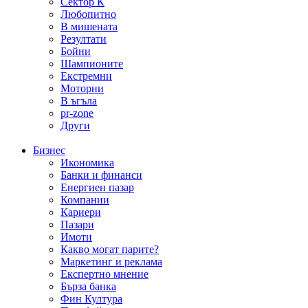
Сектор К
Любопитно
В мишената
Резултати
Бойни
Шампионите
Екстремни
Моторни
В ъгъла
pr-zone
Други
Бизнес
Икономика
Банки и финанси
Енергиен пазар
Компании
Кариери
Пазари
Имоти
Какво могат парите?
Маркетинг и реклама
Експертно мнение
Бърза банка
Фин Култура