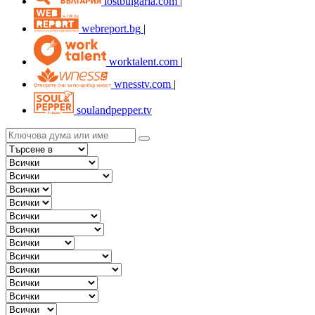
lostbulgaria.com
|
webreport.bg
|
worktalent.com
|
wnesstv.com
|
soulandpepper.tv