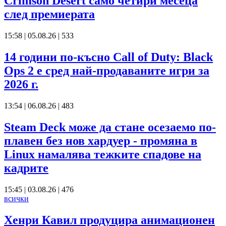
Crimson Desert само четири месеца
след премиерата
15:58 | 05.08.26
|
533
14 години по-късно Call of Duty: Black
Ops 2 е сред най-продаваните игри за
2026 г.
13:54 | 06.08.26
|
483
Steam Deck може да стане осезаемо по-
плавен без нов хардуер - промяна в
Linux намалява тежките спадове на
кадрите
15:45 | 03.08.26
|
476
всички
Хенри Кавил продуцира анимационен