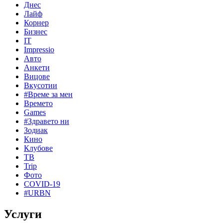
Днес
Лайф
Корнер
Бизнес
IT
Impressio
Авто
Анкети
Вицове
Вкусотии
#Време за мен
Времето
Games
#Здравето ни
Зодиак
Кино
Клубове
ТВ
Trip
Фото
COVID-19
#URBN
Услуги