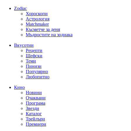
Zodiac
Хороскопи
Астрология
Matchmaker
Късметче за деня
Мъдростите на зодиака
Вкусотии
Рецепти
Шефски
Теми
Пинизи
Популярно
Любопитно
Кино
Новини
Очаквани
Програма
Звезди
Каталог
Трейлъри
Премиери