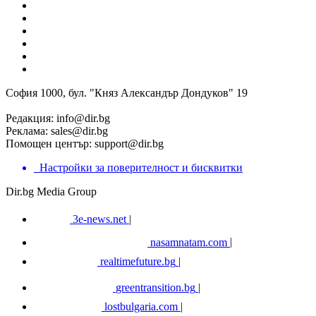
София 1000, бул. "Княз Александър Дондуков" 19
Редакция:
info@dir.bg
Реклама:
sales@dir.bg
Помощен център:
support@dir.bg
Настройки за поверителност и бисквитки
Dir.bg Media Group
3e-news.net
|
nasamnatam.com
|
realtimefuture.bg
|
greentransition.bg
|
lostbulgaria.com
|