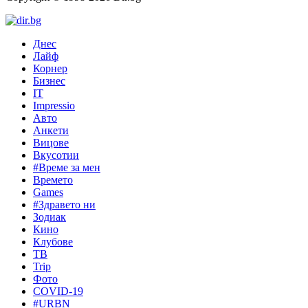
Днес
Лайф
Корнер
Бизнес
IT
Impressio
Авто
Анкети
Вицове
Вкусотии
#Време за мен
Времето
Games
#Здравето ни
Зодиак
Кино
Клубове
ТВ
Trip
Фото
COVID-19
#URBN