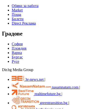
Обяви за работа
Market
Поща
Билети
Direct Реклама
Градове
София
Пловдив
Варна
Бургас
Русе
Dir.bg Media Group
3e-news.net
|
nasamnatam.com
|
realtimefuture.bg
|
greentransition.bg
|