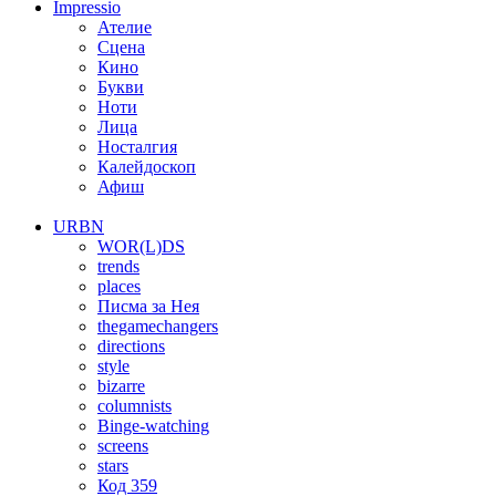
Impressio
Ателие
Сцена
Кино
Букви
Ноти
Лица
Носталгия
Калейдоскоп
Афиш
URBN
WOR(L)DS
trends
places
Писма за Нея
thegamechangers
directions
style
bizarre
columnists
Binge-watching
screens
stars
Код 359