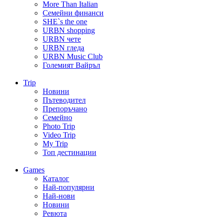
More Than Italian
Семейни финанси
SHE`s the one
URBN shopping
URBN чете
URBN гледа
URBN Music Club
Големият Вайръл
Trip
Новини
Пътеводител
Препоръчано
Семейно
Photo Trip
Video Trip
My Trip
Топ дестинации
Games
Каталог
Най-популярни
Най-нови
Новини
Ревюта