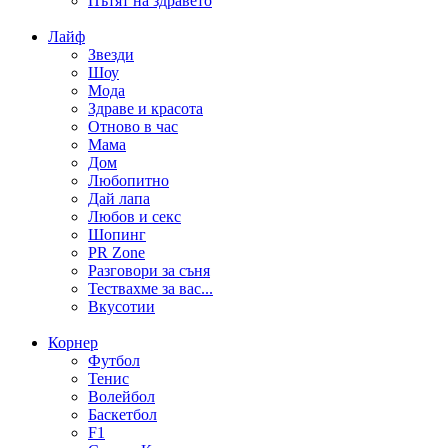
Пътят на здравето
Лайф
Звезди
Шоу
Мода
Здраве и красота
Отново в час
Мама
Дом
Любопитно
Дай лапа
Любов и секс
Шопинг
PR Zone
Разговори за съня
Тествахме за вас...
Вкусотии
Корнер
Футбол
Тенис
Волейбол
Баскетбол
F1