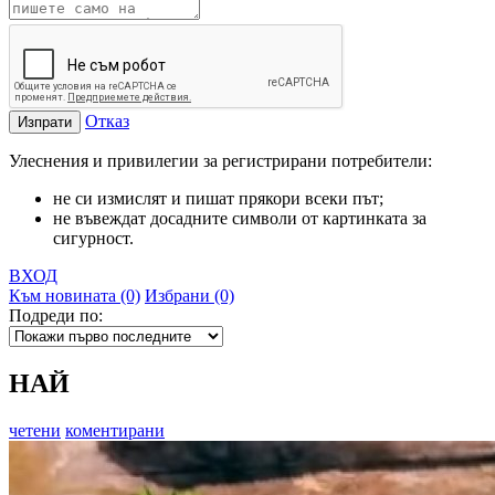
Отказ
Изпрати
Улеснения и привилегии за регистрирани потребители:
не си измислят и пишат прякори всеки път;
не въвеждат досадните символи от картинката за
сигурност.
ВХОД
Към новината (0)
Избрани (0)
Подреди по:
НАЙ
четени
коментирани