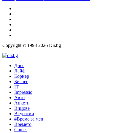
Copyright © 1998-2026 Dir.bg
Днес
Лайф
Корнер
Бизнес
IT
Impressio
Авто
Анкети
Вицове
Вкусотии
#Време за мен
Времето
Games