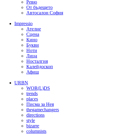
Ревю
От бъдещето
Автосалон София
Impressio
Ателие
Сцена
Кино
Букви
Ноти
Лица
Носталгия
Калейдоскоп
Афиш
URBN
WOR(L)DS
trends
places
Писма за Нея
thegamechangers
directions
style
bizarre
columnists