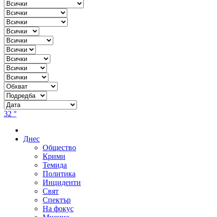
32 °
Днес
Общество
Крими
Темида
Политика
Инциденти
Свят
Спектър
На фокус