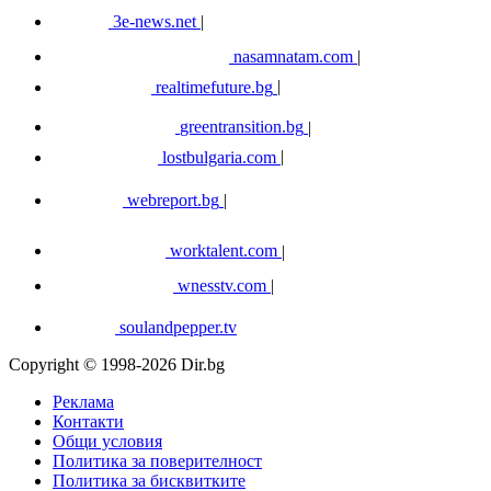
3e-news.net
|
nasamnatam.com
|
realtimefuture.bg
|
greentransition.bg
|
lostbulgaria.com
|
webreport.bg
|
worktalent.com
|
wnesstv.com
|
soulandpepper.tv
Copyright © 1998-2026 Dir.bg
Реклама
Контакти
Общи условия
Политика за поверителност
Политика за бисквитките