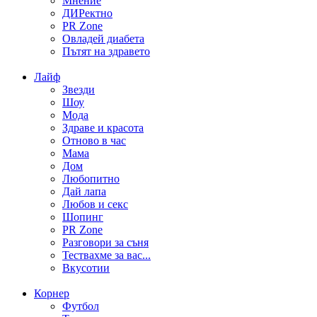
Мнение
ДИРектно
PR Zone
Овладей диабета
Пътят на здравето
Лайф
Звезди
Шоу
Мода
Здраве и красота
Отново в час
Мама
Дом
Любопитно
Дай лапа
Любов и секс
Шопинг
PR Zone
Разговори за съня
Тествахме за вас...
Вкусотии
Корнер
Футбол