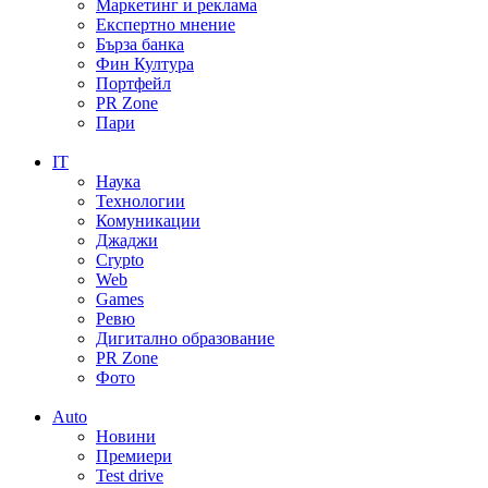
Маркетинг и реклама
Експертно мнение
Бърза банка
Фин Култура
Портфейл
PR Zone
Пари
IT
Наука
Технологии
Комуникации
Джаджи
Crypto
Web
Games
Ревю
Дигитално образование
PR Zone
Фото
Auto
Новини
Премиери
Test drive