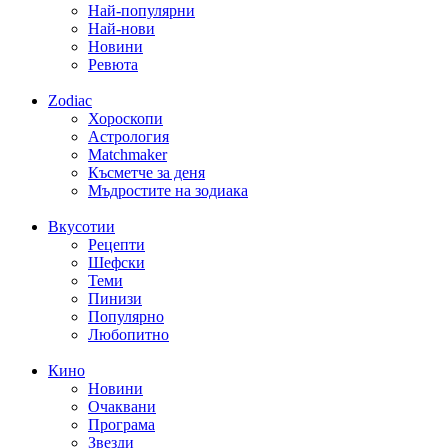
Най-популярни
Най-нови
Новини
Ревюта
Zodiac
Хороскопи
Астрология
Matchmaker
Късметче за деня
Мъдростите на зодиака
Вкусотии
Рецепти
Шефски
Теми
Пинизи
Популярно
Любопитно
Кино
Новини
Очаквани
Програма
Звезди