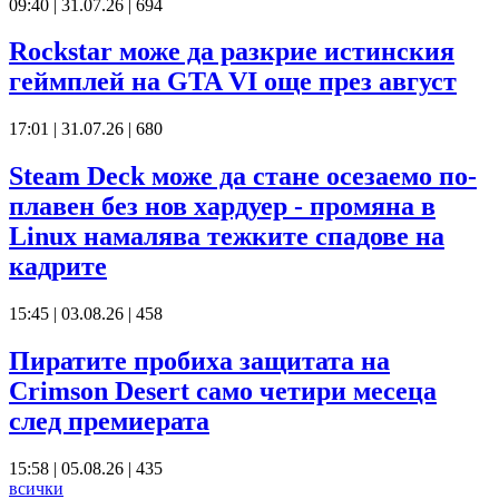
09:40 | 31.07.26
|
694
Rockstar може да разкрие истинския
геймплей на GTA VI още през август
17:01 | 31.07.26
|
680
Steam Deck може да стане осезаемо по-
плавен без нов хардуер - промяна в
Linux намалява тежките спадове на
кадрите
15:45 | 03.08.26
|
458
Пиратите пробиха защитата на
Crimson Desert само четири месеца
след премиерата
15:58 | 05.08.26
|
435
всички