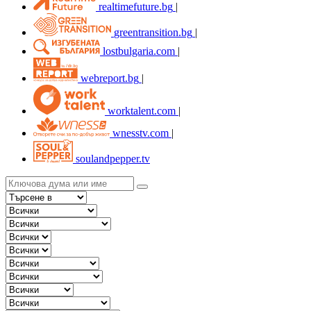
realtimefuture.bg
|
greentransition.bg
|
lostbulgaria.com
|
webreport.bg
|
worktalent.com
|
wnesstv.com
|
soulandpepper.tv