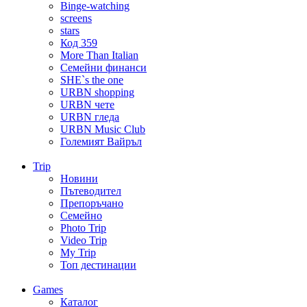
Binge-watching
screens
stars
Код 359
More Than Italian
Семейни финанси
SHE`s the one
URBN shopping
URBN чете
URBN гледа
URBN Music Club
Големият Вайръл
Trip
Новини
Пътеводител
Препоръчано
Семейно
Photo Trip
Video Trip
My Trip
Топ дестинации
Games
Каталог