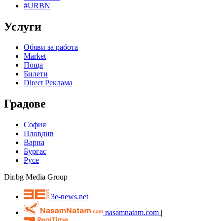
#URBN
Услуги
Обяви за работа
Market
Поща
Билети
Direct Реклама
Градове
София
Пловдив
Варна
Бургас
Русе
Dir.bg Media Group
3e-news.net
|
nasamnatam.com
|