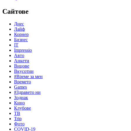
Сайтове
Днес
Лайф
Корнер
Бизнес
IT
Impressio
Авто
Анкети
Вицове
Вкусотии
#Време за мен
Времето
Games
#Здравето ни
Зодиак
Кино
Клубове
ТВ
Trip
Фото
COVID-19