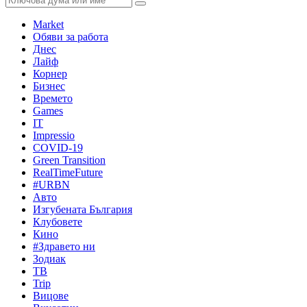
Market
Обяви за работа
Днес
Лайф
Корнер
Бизнес
Времето
Games
IT
Impressio
COVID-19
Green Transition
RealTimeFuture
#URBN
Авто
Изгубената България
Клубовете
Кино
#Здравето ни
Зодиак
ТВ
Trip
Вицове