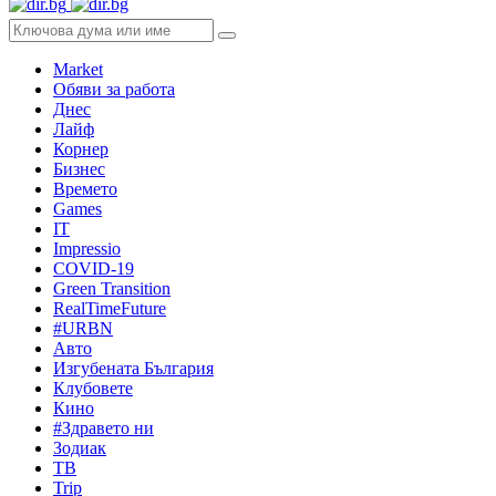
Market
Обяви за работа
Днес
Лайф
Корнер
Бизнес
Времето
Games
IT
Impressio
COVID-19
Green Transition
RealTimeFuture
#URBN
Авто
Изгубената България
Клубовете
Кино
#Здравето ни
Зодиак
ТВ
Trip