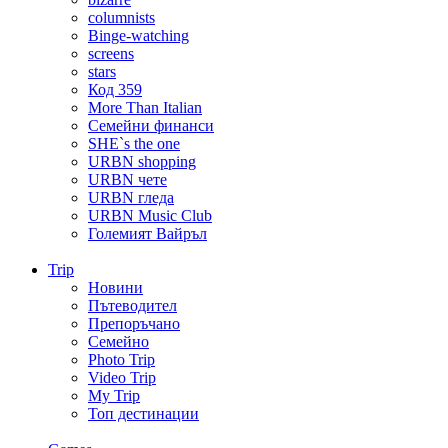
columnists
Binge-watching
screens
stars
Код 359
More Than Italian
Семейни финанси
SHE`s the one
URBN shopping
URBN чете
URBN гледа
URBN Music Club
Големият Вайръл
Trip
Новини
Пътеводител
Препоръчано
Семейно
Photo Trip
Video Trip
My Trip
Топ дестинации