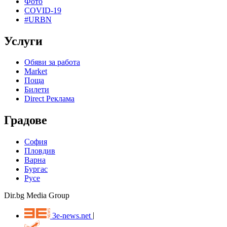
Фото
COVID-19
#URBN
Услуги
Обяви за работа
Market
Поща
Билети
Direct Реклама
Градове
София
Пловдив
Варна
Бургас
Русе
Dir.bg Media Group
3e-news.net
|