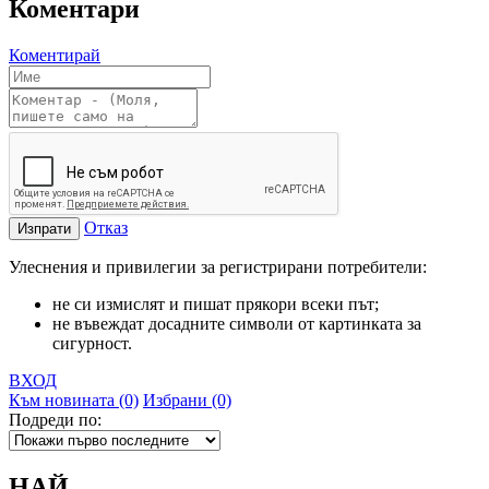
Коментари
Коментирай
Отказ
Изпрати
Улеснения и привилегии за регистрирани потребители:
не си измислят и пишат прякори всеки път;
не въвеждат досадните символи от картинката за
сигурност.
ВХОД
Към новината (0)
Избрани (0)
Подреди по:
НАЙ