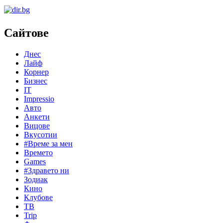
Сайтове
Днес
Лайф
Корнер
Бизнес
IT
Impressio
Авто
Анкети
Вицове
Вкусотии
#Време за мен
Времето
Games
#Здравето ни
Зодиак
Кино
Клубове
ТВ
Trip