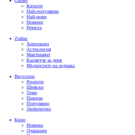
Games
Каталог
Най-популярни
Най-нови
Новини
Ревюта
Zodiac
Хороскопи
Астрология
Matchmaker
Късметче за деня
Мъдростите на зодиака
Вкусотии
Рецепти
Шефски
Теми
Пинизи
Популярно
Любопитно
Кино
Новини
Очаквани