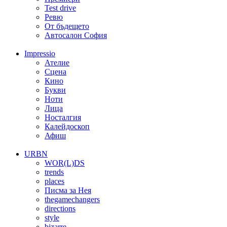
Test drive
Ревю
От бъдещето
Автосалон София
Impressio
Ателие
Сцена
Кино
Букви
Ноти
Лица
Носталгия
Калейдоскоп
Афиш
URBN
WOR(L)DS
trends
places
Писма за Нея
thegamechangers
directions
style
bizarre