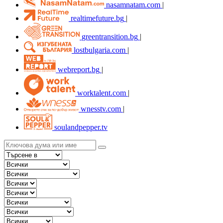
nasamnatam.com
|
realtimefuture.bg
|
greentransition.bg
|
lostbulgaria.com
|
webreport.bg
|
worktalent.com
|
wnesstv.com
|
soulandpepper.tv