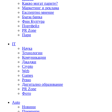
Какво могат парите?
Маркетинг и реклама
Експертно мнение
Бърза банка
Фин Култура
Портфейл
PR Zone
Пари
IT
Наука
Технологии
Комуникации
Джаджи
Crypto
Web
Games
Ревю
Дигитално образование
PR Zone
Фото
Auto
Новини
Премиери