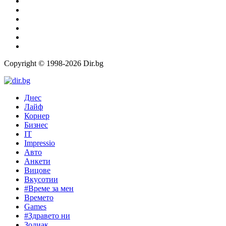
Copyright © 1998-2026 Dir.bg
Днес
Лайф
Корнер
Бизнес
IT
Impressio
Авто
Анкети
Вицове
Вкусотии
#Време за мен
Времето
Games
#Здравето ни
Зодиак