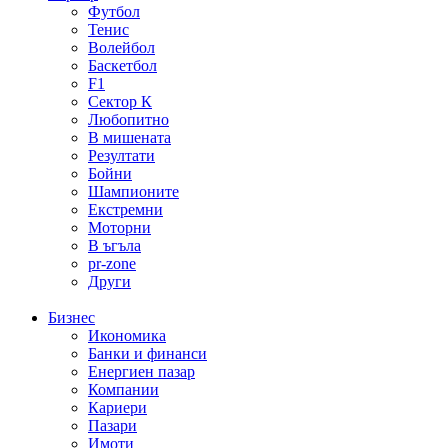
Футбол
Тенис
Волейбол
Баскетбол
F1
Сектор К
Любопитно
В мишената
Резултати
Бойни
Шампионите
Екстремни
Моторни
В ъгъла
pr-zone
Други
Бизнес
Икономика
Банки и финанси
Енергиен пазар
Компании
Кариери
Пазари
Имоти