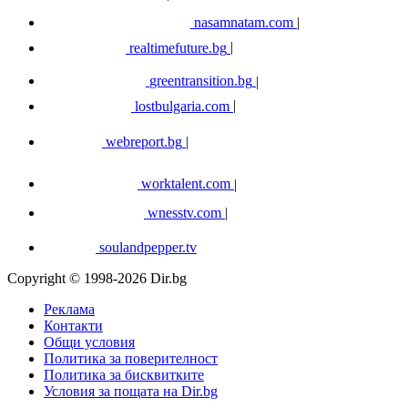
nasamnatam.com
|
realtimefuture.bg
|
greentransition.bg
|
lostbulgaria.com
|
webreport.bg
|
worktalent.com
|
wnesstv.com
|
soulandpepper.tv
Copyright © 1998-2026 Dir.bg
Реклама
Контакти
Общи условия
Политика за поверителност
Политика за бисквитките
Условия за пощата на Dir.bg